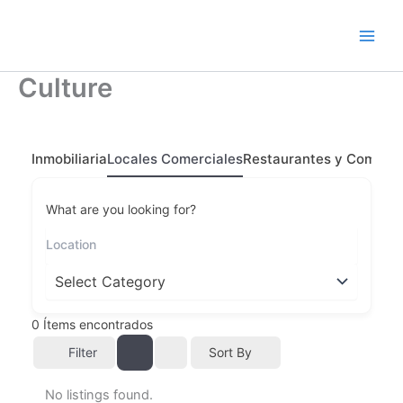
Ir
al
contenido
Culture
Inmobiliaria
Locales Comerciales
Restaurantes y Comidas
What are you looking for?
0
Ítems encontrados
Filter
Sort By
No listings found.