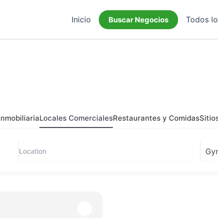
Inicio
Todos l
Buscar Negocios
Inmobiliaria
Locales Comerciales
Restaurantes y Comidas
Sitio