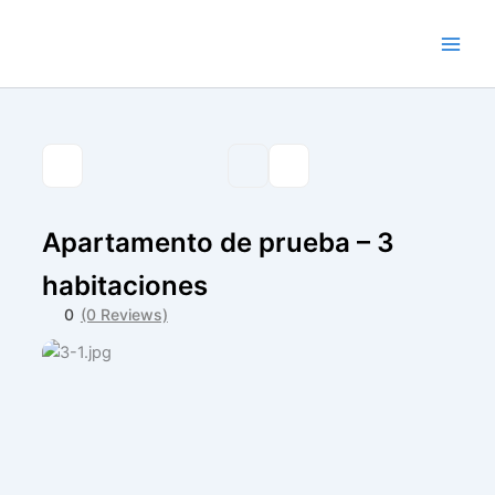
Ir
al
contenido
Apartamento de prueba – 3
habitaciones
0
(0 Reviews)