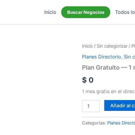
Inicio
Todos l
Buscar Negocios
Plan
Inicio
/
Sin categorizar
/ P
Gratuito
Planes Directorio
,
Sin 
—
1
Plan Gratuito — 1
mes
cantidad
$
0
1 mes gratis en el dire
Añadir al c
Categorías:
Planes Direct